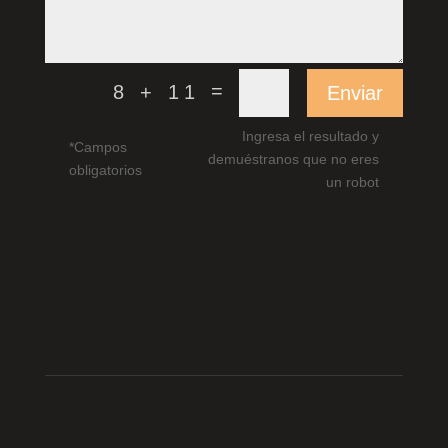
=
8 + 11
Enviar
Ingresa el resultado y
*Campos
demuéstranos que no eres
obligatorios
un robot