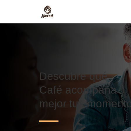
Descubre qué
Café acompaña
mejor tus moment